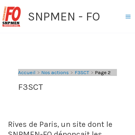
Aller
SNPMEN - FO
au
contenu
Accueil
Nos actions
F3SCT
Page 2
F3SCT
Rives de Paris, un site dont le
SNPMEN-FO dénonçait les