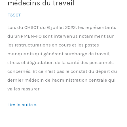
site
médecins du travail
dont
F3SCT
le
SNPMEN-
Lors du CHSCT du 6 juillet 2022, les représentants
FO
du SNPMEN-FO sont intervenus notamment sur
dénonçait
les restructurations en cours et les postes
les
manquants qui génèrent surcharge de travail,
dangers
stress et dégradation de la santé des personnels
dès
concernés. Et ce n’est pas le constat du départ du
février
dernier médecin de l’administration centrale qui
2024
va les rassurer.
Le
Lire la suite »
CHSCT
déplore