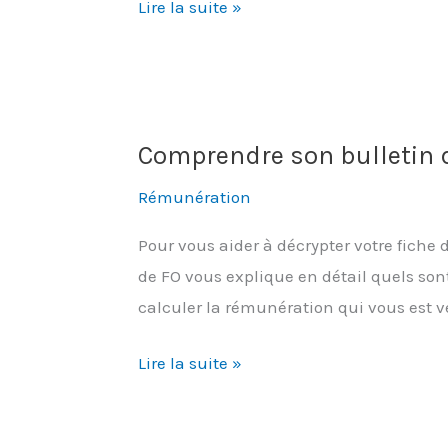
Pouvoir
Lire la suite »
d’achat
en
berne
Comprendre son bulletin 
Rémunération
Pour vous aider à décrypter votre fiche 
de FO vous explique en détail quels son
calculer la rémunération qui vous est v
Comprendre
Lire la suite »
son
bulletin