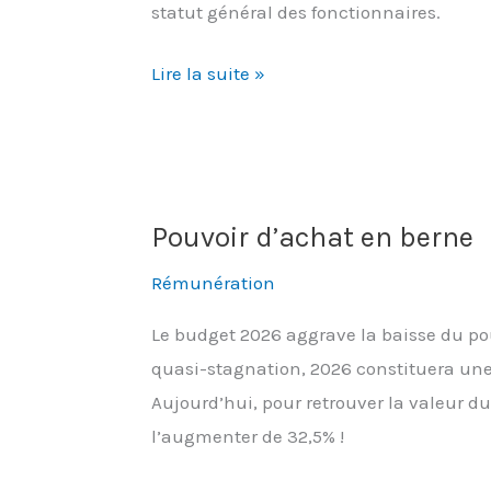
statut général des fonctionnaires.
Sécurisation
Lire la suite »
des
agents
contractuels
:
Pouvoir d’achat en berne
une
revendication
Rémunération
de
Le budget 2026 aggrave la baisse du pou
FO
quasi-stagnation, 2026 constituera une
Aujourd’hui, pour retrouver la valeur du 
l’augmenter de 32,5% !