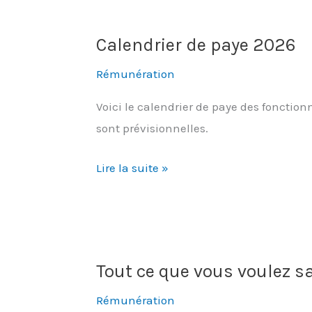
de
paye
Calendrier de paye 2026
Rémunération
Voici le calendrier de paye des fonctio
sont prévisionnelles.
Calendrier
Lire la suite »
de
paye
2026
Tout ce que vous voulez sa
Rémunération