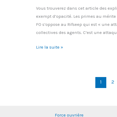
Vous trouverez dans cet article des expl
exempt d’opacité. Les primes au mérite s
FO s’oppose au Rifseep qui est « une att
collectives des agents. C’est une attaqu
Tout
Lire la suite »
ce
que
vous
voulez
1
2
savoir
sur
le
RIFSEEP
Force ouvrière