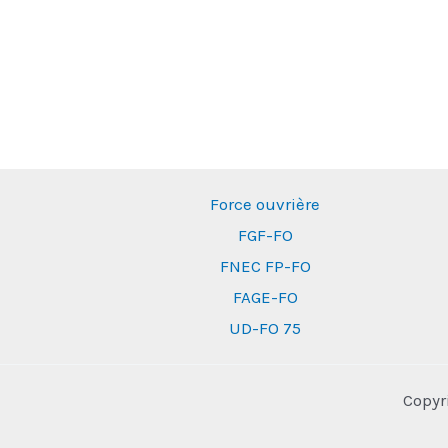
l’avenir
de
certains
services
Force ouvrière
FGF-FO
FNEC FP-FO
FAGE-FO
UD-FO 75
Copyr