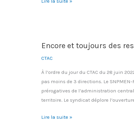
Djepva
Lire la suite »
:
un
risque
de
Encore et toujours des res
démembrement
?
CTAC
À l’ordre du jour du CTAC du 28 juin 202
pas moins de 3 directions. Le SNPMEN-F
prérogatives de l’administration centrale
territoire. Le syndicat déplore l’ouvertu
Encore
Lire la suite »
et