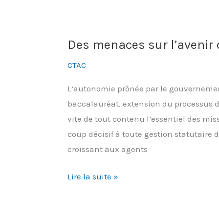
toujours
des
restructurations
Des menaces sur l’avenir 
de
services
CTAC
L’autonomie prônée par le gouvernemen
baccalauréat, extension du processus d’
vite de tout contenu l’essentiel des mis
coup décisif à toute gestion statutaire 
croissant aux agents
Des
Lire la suite »
menaces
sur