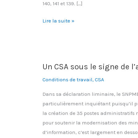
140, 141 et 139. […]
Budget
Lire la suite »
2025
:
du
coup
Un CSA sous le signe de l’
de
rabot
Conditions de travail
,
CSA
à
Dans sa déclaration liminaire, le SNPME
la
particulièrement inquiétant puisqu’il 
QVCT,
la création de 35 postes administratifs
rien
pour soutenir la modernisation des mini
ne
d’information, c’est largement en dess
nous