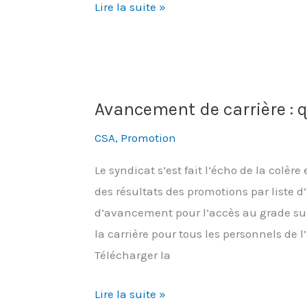
Pourquoi
Lire la suite »
maintenir
des
projets
qui
Avancement de carrière : q
détériorent
les
CSA
,
Promotion
conditions
Le syndicat s’est fait l’écho de la colèr
de
des résultats des promotions par liste d
travail
d’avancement pour l’accès au grade su
des
la carrière pour tous les personnels de
agents
Télécharger la
?
Avancement
Lire la suite »