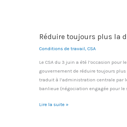
de
carrière
:
quelle
Réduire toujours plus la 
déception
!
Conditions de travail
,
CSA
Le CSA du 3 juin a été l’occasion pour 
gouvernement de réduire toujours plus l
traduit à l’administration centrale par 
banlieue (négociation engagée pour le s
Réduire
Lire la suite »
toujours
plus