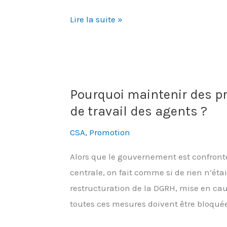
sera
Un
Lire la suite »
épargné
CSA
!
sous
le
signe
Pourquoi maintenir des pro
de
de travail des agents ?
l’austérité
budgétaire
CSA
,
Promotion
Alors que le gouvernement est confronté 
centrale, on fait comme si de rien n’éta
restructuration de la DGRH, mise en cau
toutes ces mesures doivent être bloquée