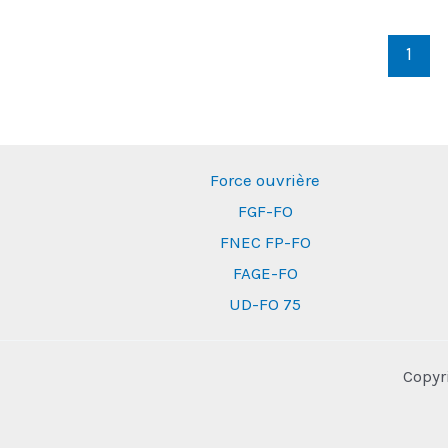
la
dépense
1
publique
Force ouvrière
FGF-FO
FNEC FP-FO
FAGE-FO
UD-FO 75
Copyr