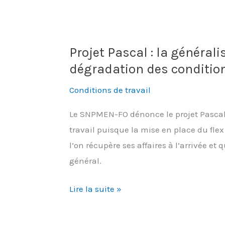
risques
professionnels
:
Projet Pascal : la générali
il
dégradation des condition
est
urgent
Conditions de travail
d’agir!
Le SNPMEN-FO dénonce le projet Pascal,
travail puisque la mise en place du flex 
l’on récupère ses affaires à l’arrivée et 
général.
Projet
Lire la suite »
Pascal
: