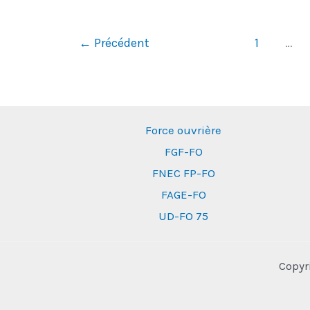
la
généralisation
←
Précédent
1
…
du
flex
office
confirme
Force ouvrière
la
FGF-FO
dégradation
FNEC FP-FO
des
FAGE-FO
conditions
UD-FO 75
de
travail
Copyr