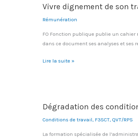
Vivre dignement de son tr
Rémunération
FO Fonction publique publie un cahier r
dans ce document ses analyses et ses re
Vivre
Lire la suite »
dignement
de
son
travail
Dégradation des conditions 
Conditions de travail
,
F3SCT
,
QVT/RPS
La formation spécialisée de l’administrat