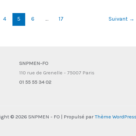
4
5
6
…
17
Suivant
→
SNPMEN-FO
110 rue de Grenelle - 75007 Paris
01 55 55 34 02
ight © 2026 SNPMEN - FO | Propulsé par
Thème WordPress