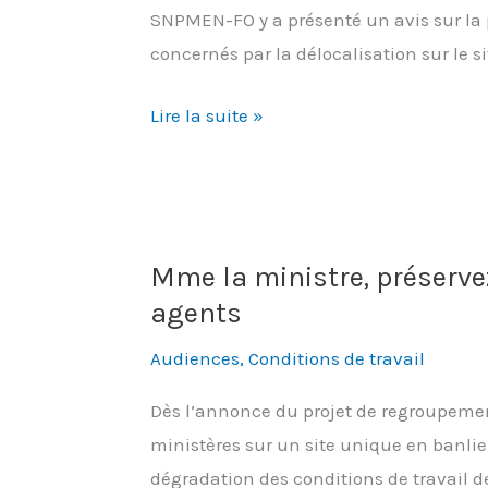
SNPMEN-FO y a présenté un avis sur la p
concernés par la délocalisation sur le si
Dégradation
Lire la suite »
des
conditions
de
travail,
Mme la ministre, préservez
ça
agents
suffit
!
Audiences
,
Conditions de travail
Dès l’annonce du projet de regroupemen
ministères sur un site unique en banlie
dégradation des conditions de travail d