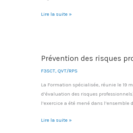
Mme
Lire la suite »
la
ministre,
préservez
les
Prévention des risques prof
conditions
de
F3SCT
,
QVT/RPS
travail
La Formation spécialisée, réunie le 19
des
d’évaluation des risques professionnels
agents
l’exercice a été mené dans l’ensemble de
Prévention
Lire la suite »
des