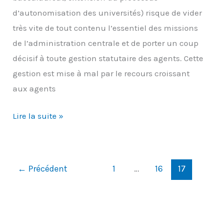
d’autonomisation des universités) risque de vider
très vite de tout contenu l’essentiel des missions
de l’administration centrale et de porter un coup
décisif à toute gestion statutaire des agents. Cette
gestion est mise à mal par le recours croissant
aux agents
Des
Lire la suite »
menaces
sur
l’avenir
←
Précédent
1
…
16
17
de
certains
services