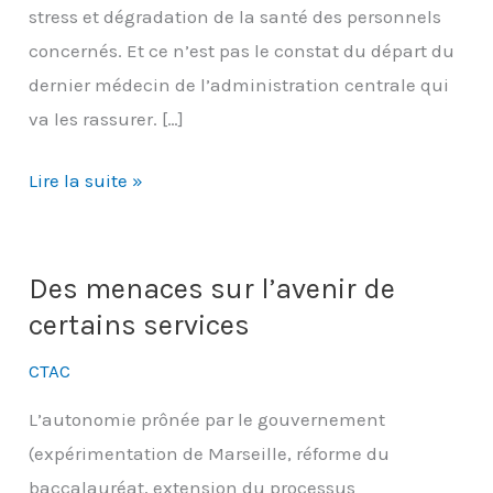
stress et dégradation de la santé des personnels
concernés. Et ce n’est pas le constat du départ du
dernier médecin de l’administration centrale qui
va les rassurer. […]
Le
Lire la suite »
CHSCT
déplore
l’absence
Des menaces sur l’avenir de
de
certains services
médecins
CTAC
du
travail
L’autonomie prônée par le gouvernement
(expérimentation de Marseille, réforme du
baccalauréat, extension du processus