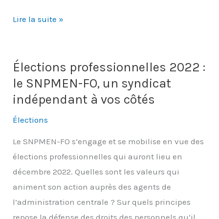
Pétition
Lire la suite »
revalorisation
indemnitaire
catégorie
Élections professionnelles 2022 :
C
le SNPMEN-FO, un syndicat
indépendant à vos côtés
Élections
Le SNPMEN-FO s’engage et se mobilise en vue des
élections professionnelles qui auront lieu en
décembre 2022. Quelles sont les valeurs qui
animent son action auprès des agents de
l’administration centrale ? Sur quels principes
repose la défense des droits des personnels qu’il