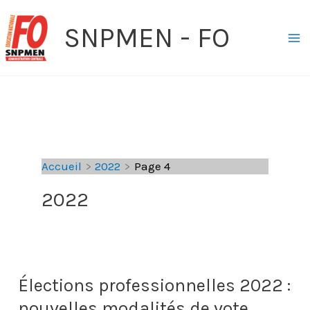
Aller
SNPMEN - FO
au
contenu
Accueil
2022
Page 4
2022
Élections professionnelles 2022 :
nouvelles modalités de vote