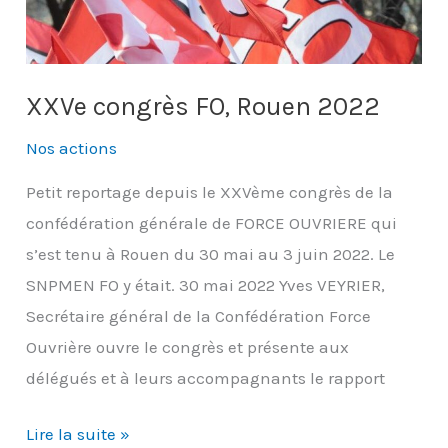
nouvelles
modalités
de
vote
XXVe congrès FO, Rouen 2022
Nos actions
Petit reportage depuis le XXVème congrès de la
confédération générale de FORCE OUVRIERE qui
s’est tenu à Rouen du 30 mai au 3 juin 2022. Le
SNPMEN FO y était. 30 mai 2022 Yves VEYRIER,
Secrétaire général de la Confédération Force
Ouvrière ouvre le congrès et présente aux
délégués et à leurs accompagnants le rapport
XXVe
Lire la suite »