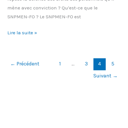
mène avec conviction ? Qu’est-ce que le
SNPMEN-FO ? Le SNPMEN-FO est
Élections
Lire la suite »
professionnelles
2022
:
←
Précédent
1
…
3
4
5
le
Suivant
→
SNPMEN-
FO,
un
syndicat
indépendant
à