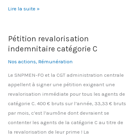
Djepva
Lire la suite »
:
un
risque
Pétition revalorisation
de
indemnitaire catégorie C
démembrement
Nos actions
,
Rémunération
?
Le SNPMEN-FO et la CGT administration centrale
appellent à signer une pétition exigeant une
revalorisation immédiate pour tous les agents de
catégorie C. 400 € bruts sur l’année, 33,33 € bruts
par mois, c’est l’aumône dont devraient se
contenter les agents de la catégorie C au titre de
la revalorisation de leur prime ! La